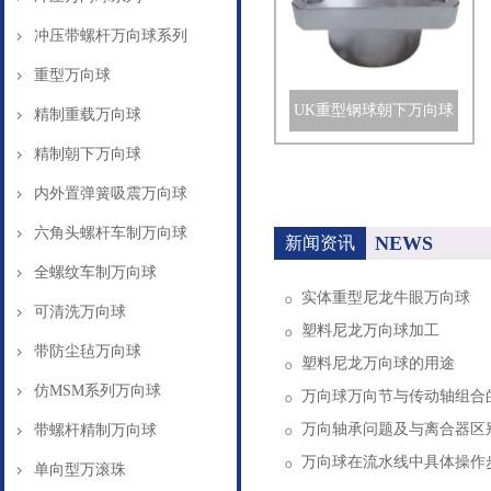
冲压带螺杆万向球系列
重型万向球
UK重型钢球朝下万向球
精制重载万向球
精制朝下万向球
内外置弹簧吸震万向球
六角头螺杆车制万向球
NEWS
新闻资讯
全螺纹车制万向球
实体重型尼龙牛眼万向球
可清洗万向球
塑料尼龙万向球加工
带防尘毡万向球
塑料尼龙万向球的用途
仿MSM系列万向球
万向球万向节与传动轴组合
万向轴承问题及与离合器区
带螺杆精制万向球
万向球在流水线中具体操作
单向型万滚珠