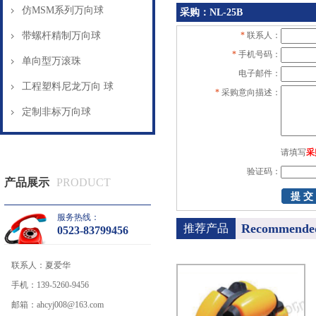
仿MSM系列万向球
采购：NL-25B
带螺杆精制万向球
*
联系人：
*
手机号码：
单向型万滚珠
电子邮件：
工程塑料尼龙万向 球
*
采购意向描述：
定制非标万向球
请填写
采
验证码：
产品展示
PRODUCT
服务热线：
Recommende
推荐产品
0523-83799456
联系人：
夏爱华
手机：
139-5260-9456
邮箱：
ahcyj008@163.com